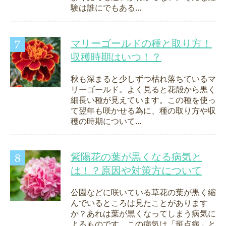
験は誰にでもある...
マリーゴールドの種と取り方！
収穫時期はいつ！？
秋も深まると少しずつ枯れ落ちているマ
リーゴールド。よく見ると花殻から黒く
細長い種が見えています。この種を使っ
て翌年も咲かせる為に、種の取り方や収
穫の時期について...
紫陽花の葉が黒くなる病気と
は！？原因や対策方について
公園などに咲いている草花の葉が黒く縮
んでいるところは見たことがあります
か？あれは葉が黒くなってしまう病気に
よるものです。この病気は「斑点病」と