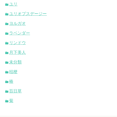
ユリ
ユリオプスデージー
ヨルガオ
ラベンダー
リンドウ
月下美人
未分類
桔梗
椿
百日草
菊