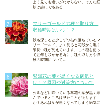
よく見ても違いがわからない。そんな経
験は誰にでもある...
マリーゴールドの種と取り方！
収穫時期はいつ！？
秋も深まると少しずつ枯れ落ちているマ
リーゴールド。よく見ると花殻から黒く
細長い種が見えています。この種を使っ
て翌年も咲かせる為に、種の取り方や収
穫の時期について...
紫陽花の葉が黒くなる病気と
は！？原因や対策方について
公園などに咲いている草花の葉が黒く縮
んでいるところは見たことがあります
か？あれは葉が黒くなってしまう病気に