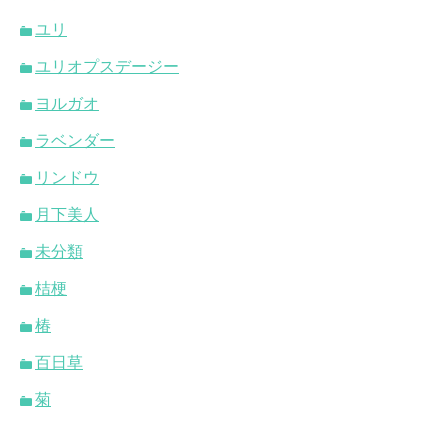
ユリ
ユリオプスデージー
ヨルガオ
ラベンダー
リンドウ
月下美人
未分類
桔梗
椿
百日草
菊