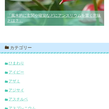
「風水的に玄関や寝室などにアンスリウムを置く意味
とは？」
カテゴリー
ひまわり
アイビー
アザミ
アジサイ
アスチルベ
アスプレニウム