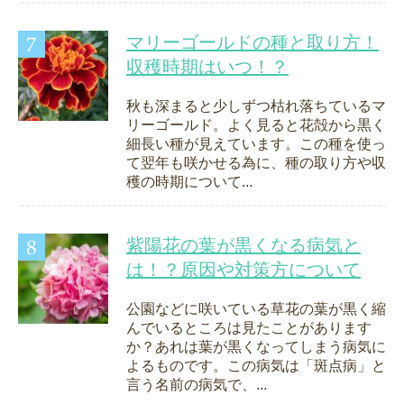
マリーゴールドの種と取り方！
収穫時期はいつ！？
秋も深まると少しずつ枯れ落ちているマ
リーゴールド。よく見ると花殻から黒く
細長い種が見えています。この種を使っ
て翌年も咲かせる為に、種の取り方や収
穫の時期について...
紫陽花の葉が黒くなる病気と
は！？原因や対策方について
公園などに咲いている草花の葉が黒く縮
んでいるところは見たことがあります
か？あれは葉が黒くなってしまう病気に
よるものです。この病気は「斑点病」と
言う名前の病気で、...