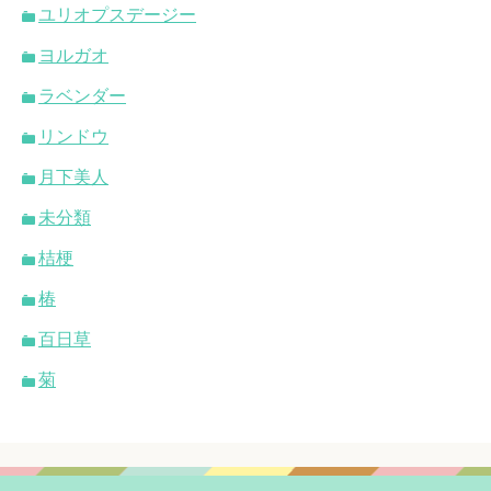
ユリオプスデージー
ヨルガオ
ラベンダー
リンドウ
月下美人
未分類
桔梗
椿
百日草
菊